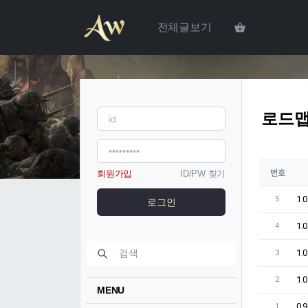
전체글보기
로드
번호
회원가입
ID/PW 찾기
1.
5
로그인
1.
4
1.
3
1.
2
MENU
0.9
1