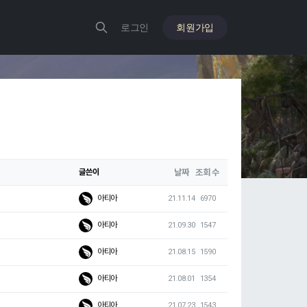
회원가입
로그인
글쓴이
날짜
조회 수
아티아
21.11.14
6970
아티아
21.09.30
1547
아티아
21.08.15
1590
아티아
21.08.01
1354
아티아
21.07.23
1543